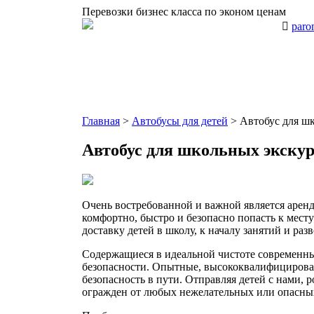
Перевозки бизнес класса по эконом ценам
paro
АРЕНДА АВТОБУСОВ
АВТОПАРК
КОНТАКТЫ
Главная
>
Автобусы для детей
>
Автобус для ш
Автобус для школьных экску
Очень востребованной и важной является арен
комфортно, быстро и безопасно попасть к мест
доставку детей в школу, к началу занятий и раз
Содержащиеся в идеальной чистоте современн
безопасности. Опытные, высококвалифицирован
безопасность в пути. Отправляя детей с нами, 
огражден от любых нежелательных или опасных