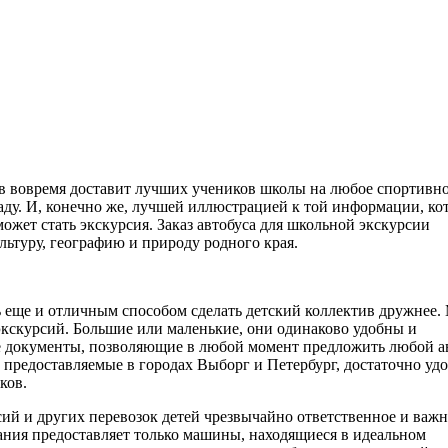
в вовремя доставит лучших учеников школы на любое спортивн
ду. И, конечно же, лучшей иллюстрацией к той информации, ко
ожет стать экскурсия. Заказ автобуса для школьной экскурсии
льтуру, географию и природу родного края.
ь еще и отличным способом сделать детский коллектив дружнее.
экскурсий. Большие или маленькие, они одинаково удобны и
е документы, позволяющие в любой момент предложить любой а
 предоставляемые в городах Выборг и Петербург, достаточно удо
ков.
сий и других перевозок детей чрезвычайно ответственное и важ
ания предоставляет только машины, находящиеся в идеальном