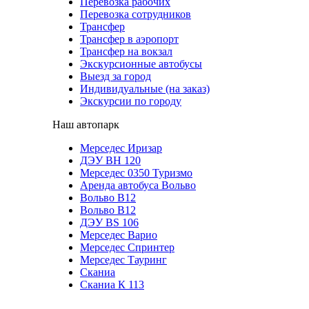
Перевозка рабочих
Перевозка сотрудников
Трансфер
Трансфер в аэропорт
Трансфер на вокзал
Экскурсионные автобусы
Выезд за город
Индивидуальные (на заказ)
Экскурсии по городу
Наш автопарк
Мерседес Иризар
ДЭУ ВН 120
Мерседес 0350 Туризмо
Аренда автобуса Вольво
Вольво В12
Вольво В12
ДЭУ BS 106
Мерседес Варио
Мерседес Спринтер
Мерседес Тауринг
Сканиа
Сканиа К 113