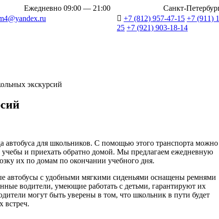
Ежедневно 09:00 — 21:00
Санкт-Петербург,
m4@yandex.ru
+7 (812) 957-47-15
+7 (911) 
25
+7 (921) 903-18-14
МАРШРУТЫ
О КОМПАНИИ
ОТЗЫВЫ
кольных экскурсий
рсий
да автобуса для школьников. С помощью этого транспорта можно
у учебы и приехать обратно домой. Мы предлагаем ежедневную
возку их по домам по окончании учебного дня.
ые автобусы с удобными мягкими сиденьями оснащены ремнями
ные водители, умеющие работать с детьми, гарантируют их
родители могут быть уверены в том, что школьник в пути будет
 встреч.