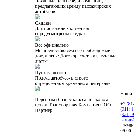
Лояльные цены среди компаний,
предлагающих аренду пассажирских
автобусов.
Скидки
Для постоянных клиентов
спредусмотрены скидки
Все официально
Мы предоставляем все необходимые
документы: Договор, счет, акт, путевые
листы.
Пунктуальность
Подача автобуса- в строго
определённом временном интервале.
Наши 
Перевозки бизнес класса по эконом
+7 (81
ценам Транспортная Компания ООО
(911) 
Партнёр
(921) 
parom
Ежедн
09:00 