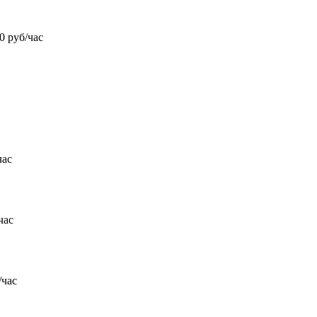
0 руб/час
час
час
/час