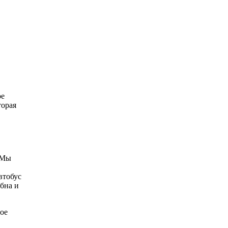
ое
торая
 Мы
втобус
бна и
ное