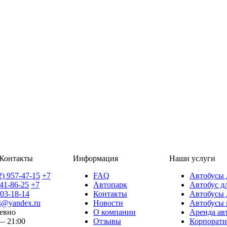
Контакты
Информация
Наши услуги
2) 957-47-15
+7
FAQ
Автобусы 
141-86-25
+7
Автопарк
Автобус д
903-18-14
Контакты
Автобусы 
4@yandex.ru
Новости
Автобусы 
евно
О компании
Аренда авт
— 21:00
Отзывы
Корпорати